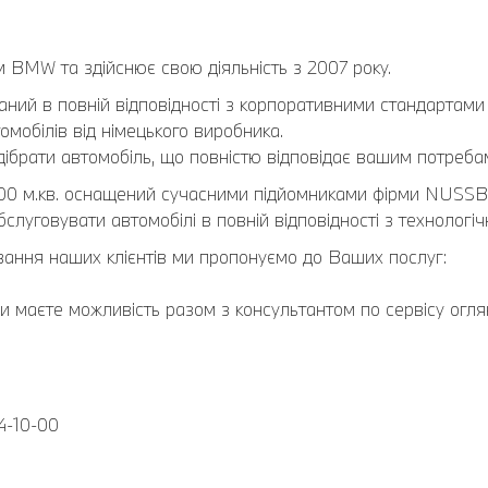
м BMW та здійснює свою діяльність з 2007 року.
аний в повній відповідності з корпоративними стандартам
мобілів від німецького виробника.
ібрати автомобіль, що повністю відповідає вашим потреба
00 м.кв. оснащений сучасними підйомниками фірми NUSS
слуговувати автомобілі в повній відповідності з технолог
вання наших клієнтів ми пропонуємо до Ваших послуг:
 маєте можливість разом з консультантом по сервісу оглянут
4-10-00