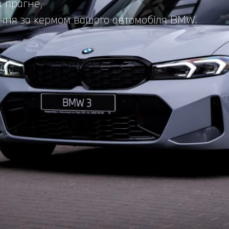
а прагне,
ння за кермом вашого автомобіля BMW.