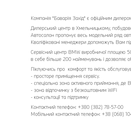
Компанія "Баварія Захід" є офіційним дилеро
Дилерський центр в Хмельницькому, побудов
Автосалон пропонує весь модельний ряд авто
Кваліфіковані менеджери допоможуть Вам під
Сервісний центр BMW виробничої площею 5
в себе більше 200 найменувань і дозволяє об
Піклуючись про комфорт та якість обслугову
- просторе приміщення сервісу.
- спеціальна зона активного приймання, де Ви
- зона відпочинку з безкоштовним WiFi
- консультації та підтримку
Контактний телефон: +380 (382) 78-57-00
Мобільний контактний телефон: +38 (068) 10