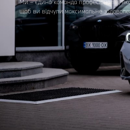
Ми – єдина команда професіоналів, як
щоб ви відчули максимальне задоволе