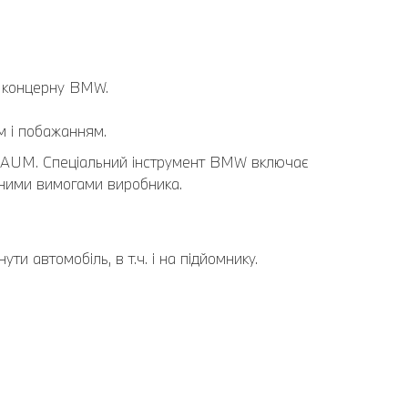
и концерну BMW.
м і побажанням.
BAUM. Спеціальний інструмент BMW включає
ічними вимогами виробника.
и автомобіль, в т.ч. і на підйомнику.