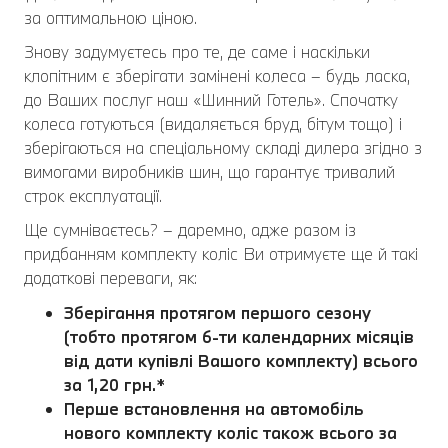
за оптимальною ціною.
Знову задумуєтесь про те, де саме і наскільки
клопітним є зберігати замінені колеса – будь ласка,
до Ваших послуг наш «Шинний Готель». Спочатку
колеса готуються (видаляється бруд, бітум тощо) і
зберігаються на спеціальному складі дилера згідно з
вимогами виробників шин, що гарантує тривалий
строк експлуатації.
Ще сумніваєтесь? – даремно, адже разом із
придбанням комплекту коліс Ви отримуєте ще й такі
додаткові переваги, як:
Зберігання протягом першого сезону
(тобто протягом 6-ти календарних місяців
від дати купівлі Вашого комплекту) всього
за 1,20 грн.*
Перше встановлення на автомобіль
нового комплекту коліс також всього за