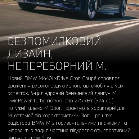
БЕЗПОМИЛКОВИЙ
ДИЗАЙН,
НЕПЕРЕБОРНИЙ М.
Новий BMW M440i xDrive Gran Coupé справляє
враження високопродуктивного автомобіля в усіх
аспектах. 6-циліндровий бензиновий двигун M
TwinPower Turbo потужністю 275 кВт (374 к.с.) і
потужні гальма M Sport гарантують характерні для
M-автомобілів характеристики. Зовні решітка
радіатора BMW M з горизонтальними планками та
імпозантна задня частина підкреслюють спортивний
вигляд автомобіля.