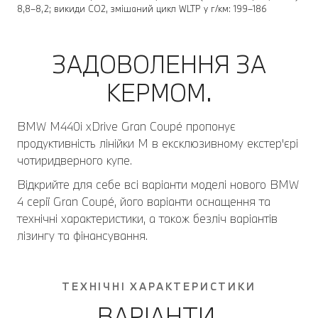
8,8–8,2; викиди CO2, змішаний цикл WLTP у г/км: 199–186
ЗАДОВОЛЕННЯ ЗА
КЕРМОМ.
BMW M440i xDrive Gran Coupé пропонує
продуктивність лінійки M в ексклюзивному екстер'єрі
чотиридверного купе.
Відкрийте для себе всі варіанти моделі нового BMW
4 серії Gran Coupé, його варіанти оснащення та
технічні характеристики, а також безліч варіантів
лізингу та фінансування.
ТЕХНІЧНІ ХАРАКТЕРИСТИКИ
ВАРІАНТИ.