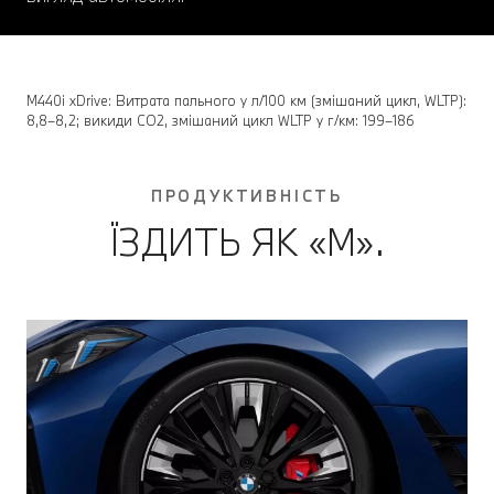
M440i xDrive: Витрата пального у л/100 км (змішаний цикл, WLTP):
8,8–8,2; викиди CO2, змішаний цикл WLTP у г/км: 199–186
ПРОДУКТИВНІСТЬ
ЇЗДИТЬ ЯК «М».