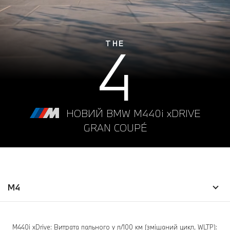
4
THE
НОВИЙ BMW M440i xDRIVE
GRAN COUPÉ
M4
M440i xDrive: Витрата пального у л/100 км (змішаний цикл, WLTP):