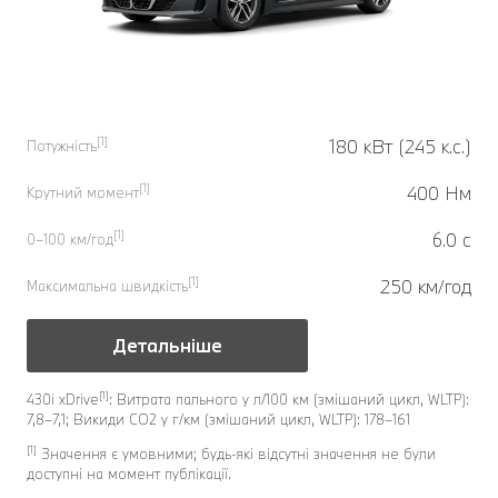
[1]
180 кВт (245 к.с.)
Потужність
[1]
400 Нм
Крутний момент
[1]
6.0 с
0–100 км/год
[1]
250 км/год
Максимальна швидкість
Детальніше
[1]
430i xDrive
: Витрата пального у л/100 км (змішаний цикл, WLTP):
7,8–7,1; Викиди CO2 у г/км (змішаний цикл, WLTP): 178–161
[1]
Значення є умовними; будь-які відсутні значення не були
доступні на момент публікації.