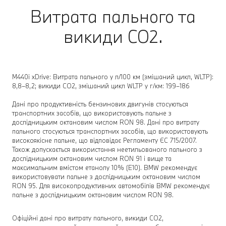
Витрата пального та
викиди CO2.
M440i xDrive: Витрата пального у л/100 км (змішаний цикл, WLTP):
8,8–8,2; викиди CO2, змішаний цикл WLTP у г/км: 199–186
Дані про продуктивність бензинових двигунів стосуються
транспортних засобів, що використовують пальне з
дослідницьким октановим числом RON 98. Дані про витрату
пального стосуються транспортних засобів, що використовують
високоякісне пальне, що відповідає Регламенту ЄС 715/2007.
Також допускається використання неетильованого пального з
дослідницьким октановим числом RON 91 і вище та
максимальним вмістом етанолу 10% (E10). BMW рекомендує
використовувати пальне з дослідницьким октановим числом
RON 95. Для високопродуктивних автомобілів BMW рекомендує
пальне з дослідницьким октановим числом RON 98.
Офіційні дані про витрату пального, викиди CO2,