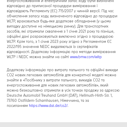
енергоспоживання й електричний запас ходу були визначені
відповідно до приписаної процедури вимірювання і
відповідають Регламенту (ЄС) 715/2007 у чинній версії. Під час
обчислення запасу ходу, визначеного відповідно до процедури
WLTP, враховується будь-яке додаткове обладнання (у цьому
випадку доступне на німецькому ринку). Для транспортних
засобів, які отримали схвалення з 1 січня 2021 року та пізніше,
офіційні дані розраховуються виключно згідно з процедурою
WLTP. Крім того, з 1 січня 2023 року згідно з Регламентом ЄС
2022/195 значення NEDC видаляються із сертифікатів
відповідності. Додаткову інформацію про методи вимірювання
WLTP і NEDC можна знайти на сайті
www.bmw.com/wltp
Додаткову інформацію про витрату пального та офіційні викиди
CO2 нових легкових автомобілів для конкретної моделі можна
знайти в «Посібнику з витрати пального, викидів CO2 та
енергоспоживання для нових легкових автомобілів», який
можна безкоштовно отримати в усіх точках продажу за адресою
Deutsche Automobil Treuhand GmbH (DAT), Hellmuth-Hirth-Str. 1,
73760 Ostfildern-Scharnhausen, Німеччина, та за
посиланням
https://www.dat.de/co2/
.