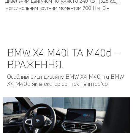
дизельним двигуном потужністю 240 кВт (326 к.с.) і
максимальним крутним моментом 700 Нм. Він
розганяється від 0 до 100 км/год всього за 4,9
секунди.
BMW X4 M40i ТА M40d –
ВРАЖЕННЯ.
Особливі риси дизайну BMW X4 M40i та BMW
X4 M40d як в екстер'єрі, так і в інтер'єрі.