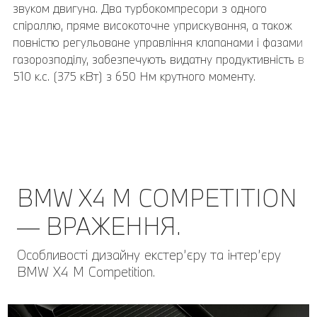
звуком двигуна. Два турбокомпресори з одного
коліс 9,5J x 21 з шинами 255/40 ZR21, розмір задніх
спіраллю, пряме високоточне уприскування, а також
коліс 10J x 21 з шинами 265/40 ZR21.
повністю регульоване управління клапанами і фазами
газорозподілу, забезпечують видатну продуктивність в
510 к.с. (375 кВт) з 650 Нм крутного моменту.
BMW X4 M COMPETITION
— ВРАЖЕННЯ.
Особливості дизайну екстер’єру та інтер’єру
BMW Х4 M Competition.