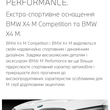
PERFORMANCE.
Екстра-спортивне оснащення
BMW X4 M Competition та BMW
X4 M.
BMW X4 M Competition і BMW X4 M виділяються
своїм надзвичайно спортивним і динамічним
дизайном. Завдяки високоякісним деталям і
аксесуарам BMW M Performance ви ще більше
підкреслюєте спортивний характер автомобіля і
прикрашаєте його прагнення до
високопродуктивних характеристик особливими для
М серії додатковими акцентами.