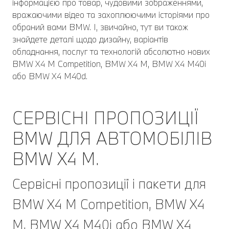
інформацією про товар, чудовими зображеннями,
вражаючими відео та захоплюючими історіями про
обраний вами BMW. І, звичайно, тут ви також
знайдете деталі щодо дизайну, варіантів
обладнання, послуг та технологій абсолютно нових
BMW X4 M Competition, BMW X4 M, BMW X4 M40i
або BMW X4 M40d.
СЕРВІСНІ ПРОПОЗИЦІЇ
BMW ДЛЯ АВТОМОБІЛІВ
BMW Х4 М.
Сервісні пропозиції і пакети для
BMW X4 M Competition, BMW X4
M, BMW X4 M40i або BMW X4