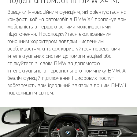
водієві автомобілів BMW Х4 M.
Завдяки інноваційним функціям, які орієнтуються на
комфорті, кабіна автомобілів BMW X4 пропонує вам
мобільність з першокласними можливостями
підключення. Насолоджуйтеся ексклюзивним
гоночним характером завдяки численним
особливостям, а також користуйтеся перевагами
інтелектуальних систем допомоги водієві або
спілкуйтеся зі своїм BMW за допомогою
інтелектуального персонального помічнику BMW. А
безліч функцій підключення і цифрових послуг
забезпечать вам ідеальний зв'язок з вашим BMW і
навколишнім світом.