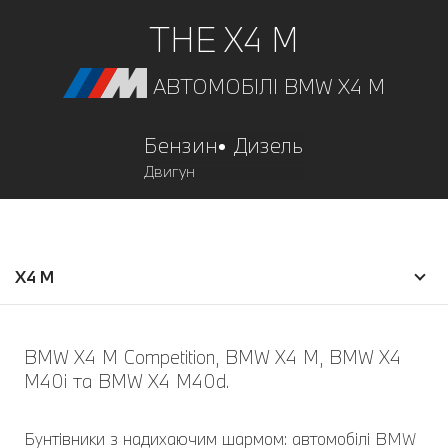
THE X4 М
АВТОМОБІЛІ BMW X4 M
Бензин
Дизель
Двигун
X4 M
BMW X4 M Competition, BMW X4 M, BMW X4
M40i та BMW X4 M40d.
Бунтівники з надихаючим шармом: автомобілі BMW