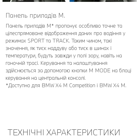
Панель приладів M.
Асистент паркування Plus.
Панель приладів M* пропонує особливо точне та
Асистент паркування Plus полегшує паркування та
цілеспрямоване відображення даних про водіння у
маневрування автомобілем. Він має систему Surround
режимах SPORT та TRACK. Таким чином, такі
View, що включає вид зверху, панорамний вид,
значення, як тиск наддуву або тиск в шинах і
віддалений тривимірний перегляд, а також допоміжну
температури, будуть завжди у полі зору, навіть на
систему паркування, функцію екстреного гальмування
гоночній трасі. Керування та налаштування
Active Park Distance Control, асистент паркування з
здійснюється за допомогою кнопки M MODE на блоці
поздовжнім і поперечним веденням та асистент
керування на центральній консолі.
заднього ходу.
*Доступно для BMW X4 M Competition і BMW X4 M.
ТЕХНІЧНІ ХАРАКТЕРИСТИКИ