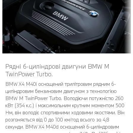
Рядні 6-циліндрові двигуни BMW M
Передні фари BMW Individual Shadow Line.
TwinPower Turbo.
Фари M Shadow Line з хромованими елементами
чорного кольору надають основним фарам
BMW X4 M40i оснащений трилітровим рядним 6-
спортивний вигляд Темні деталі ідеально доповнюють
циліндровим бензиновим двигуном з технологією
опціонально доступну комплектацію глянцевих
BMW M TwinPower Turbo. Володіючи потужністю 260
елементів M Shadow Line з розширеним оснащенням.
кВт (354 к.с.) і максимальним крутним моментом 500
Нм, він володіє спортивними ходовими якостями. Він
розганяється від 0 до 100 км/год всього за 4,8
секунди. BMW X4 M40d оснащений 6-циліндровим