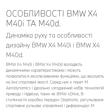
ОСОБЛИВОСТІ BMW X4
M40i ТА M40d.
Динаміка руху та особливості
дизайну BMW X4 M40i і BMW X4
M40d.
BMW X4 M40i і BMW X4 M40d володіють
динамічними характеристиками і можуть
похвалитися ексклюзивними функціями, що вказують
на їхні спортивні якості. Серед них є пакет M
Aerodynamics і ідеально узгоджений набір технологій
приводу і підвіски, таких як BMW xDrive, 8-
ступінчаста коробка передач Steptronic, регульоване
спортивне рульове управління і диференціал M