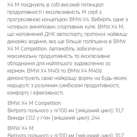
X4 M поєднують в собі високий потенціал
продуктивності і ексклюзивність M серії з
прогресивною концепцією BMW X4. Виберіть одне з
чотирьох виняткових спортивних купе. BMW X4 M,
що наповнений ДНК автоспорту, пропонує найвищу
динаміку водіння, яка ще більше поліпшена в BMW
X4 M Competition. Автомобіль забезпечує
максимальну продуктивність та ексклюзивне
обладнання для найліпшого задоволення за
кермом. BMW X4 M40i та BMW X4 M40d
демонструють свою найкращу форму на будь-якому
маршруті: з розумним симбіозом продуктивності,
комфорту і ефективності.
BMW Х4 M Competition:
Витрата пального у л/100 км (змішаний цикл): 10,7
Викиди CO2 у г/км (змішаний цикл): 244
BMW Х4 M:
Витрата пального у л/100 км (змішаний цикл): 10,7