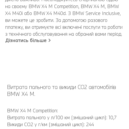
на своєму BMW X4 M Competition, BMW X4 M, BMW
X4 M40i або BMW X4 M40d. З BMW Service Inclusive,
ви можете це зробити. За допомогою разового
платежу, ви отримуєте всі включені послуги та роботи
з технічного обслуговування на обраний вами період.
Дізнатись більше
Витрата пального та викиди CO2 автомобілів
BMW Х4 M.
BMW Х4 M Competition:
Витрата пального у л/100 км (змішаний цикл): 10,7
Викиди CO2 у г/км (змішаний цикл): 244