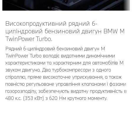
Високопродуктивний рядний 6-
20-дюймові легкосплавні диски M з
циліндровий бензиновий двигун BMW M
подвійними спицями 764 M Bicolour в
TwinPower Turbo.
кольорі Orbit Grey з різнорозмірними
шинами.
Рядний 6-циліндровий бензиновий двигун M
TwinPower Turbo володіє видатними динамічними
21-дюймові легкосплавні диски M з V-подібними
характеристиками та характерним для автомобілів М
спицями 765 M Bicolour в кольорі Jet Black з
звуком двигуна. Два турбокомпресори з одного
різнорозмірними шинами, шліфовані, розмір передніх
спіраллю, пряме високоточне уприскування, а також
коліс 9,5J x 21 з шинами 255/40 ZR21, розмір задніх
повністю регульоване управління клапанами і фазами
коліс 10J x 21 з шинами 265/40 ZR21.
газорозподілу, забезпечують видатну продуктивність в
480 к.с. (353 кВт) з 620 Нм крутного моменту.