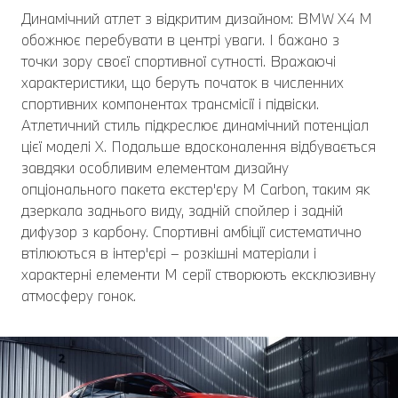
Динамічний атлет з відкритим дизайном: BMW X4 M
обожнює перебувати в центрі уваги. І бажано з
точки зору своєї спортивної сутності. Вражаючі
характеристики, що беруть початок в численних
спортивних компонентах трансмісії і підвіски.
Атлетичний стиль підкреслює динамічний потенціал
цієї моделі X. Подальше вдосконалення відбувається
завдяки особливим елементам дизайну
опціонального пакета екстер'єру M Carbon, таким як
дзеркала заднього виду, задній спойлер і задній
дифузор з карбону. Спортивні амбіції систематично
втілюються в інтер'єрі – розкішні матеріали і
характерні елементи M серії створюють ексклюзивну
атмосферу гонок.