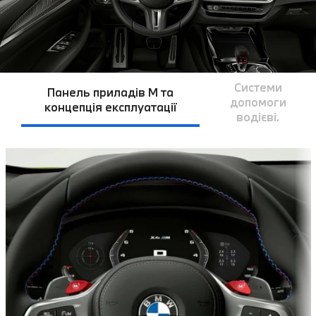
Системи
Панель приладів M та
допомоги
концепція експлуатації
водієві.