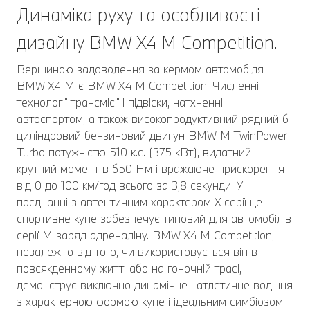
Динаміка руху та особливості
дизайну BMW X4 M Competition.
Вершиною задоволення за кермом автомобіля
BMW X4 M є BMW X4 M Competition. Численні
технології трансмісії і підвіски, натхненні
автоспортом, а також високопродуктивний рядний 6-
циліндровий бензиновий двигун BMW M TwinPower
Turbo потужністю 510 к.с. (375 кВт), видатний
крутний момент в 650 Нм і вражаюче прискорення
від 0 до 100 км/год всього за 3,8 секунди. У
поєднанні з автентичним характером X серії це
спортивне купе забезпечує типовий для автомобілів
серії M заряд адреналіну. BMW X4 M Competition,
незалежно від того, чи використовується він в
повсякденному житті або на гоночній трасі,
демонструє виключно динамічне і атлетичне водіння
з характерною формою купе і ідеальним симбіозом